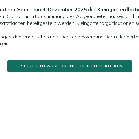
erliner Senat am 9. Dezember 2025
das
Kleingartenfläc
genem Grund nur mit Zustimmung des Abgeordnetenhauses und i
tzflächen bereitgestellt werden. Kleingartenorganisationen sol
bgeordnetenhaus beraten. Der Landesverband Berlin der gartenfr
 ein.
GESETZESENTWURF ONLINE – HIER BITTE KLICKEN!