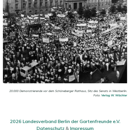
20.000 Demonstrierende vor dem Schöneberger Rathaus, Sitz des Senats in Westberlin.
Foto:
Verlag W. Wächter
2026 Landesverband Berlin der Gartenfreunde e.V.
Datenschutz
&
Impressum